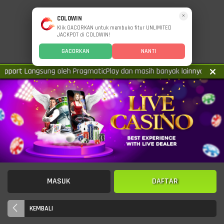
×
COLOWIN
Klik GACORKAN untuk membuka fitur UNLIMITED
JACKPOT di COLOWIN!
GACORKAN
NANTI
 Support Langsung oleh PragmaticPlay dan masih banyak lainnya ! SA
MASUK
DAFTAR
KEMBALI