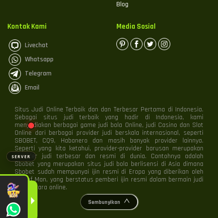
⚡
⚡
Blog
Kontak Kami
Media Sosial
Livechat
Whatsapp
Telegram
Email
> Ready to connect
Situs Judi Online Terbaik dan dan Terbesar Pertama di Indonesia.
Sebagai situs judi terbaik yang hadir di Indonesia, kami
menyediakan berbagai game judi bola Online, judi Casino dan Slot
Online dari berbagai provider judi berskala internasional, seperti
SBOBET, CQ9, Habanero dan masih banyak provider lainnya.
Seperti yang kita ketahui, provider-provider barusan merupakan
provider judi terbesar dan resmi di dunia. Contohnya adalah
SERVER
Sbobet yang merupakan situs judi bola berlisensi di Asia dimana
Sbobet sudah mempunyai ijin resmi di Eropa yang diberikan oleh
Isle of Man, yang berstatus pemberi ijin resmi dalam bermain judi
🔌 Hubungkan
❌ Putuskan
bola secara online.
Sembunyikan