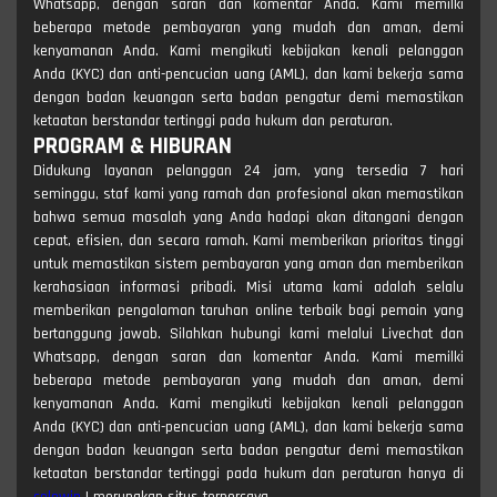
Whatsapp, dengan saran dan komentar Anda. Kami memilki
beberapa metode pembayaran yang mudah dan aman, demi
kenyamanan Anda. Kami mengikuti kebijakan kenali pelanggan
Anda (KYC) dan anti-pencucian uang (AML), dan kami bekerja sama
dengan badan keuangan serta badan pengatur demi memastikan
ketaatan berstandar tertinggi pada hukum dan peraturan.
PROGRAM & HIBURAN
Didukung layanan pelanggan 24 jam, yang tersedia 7 hari
seminggu, staf kami yang ramah dan profesional akan memastikan
bahwa semua masalah yang Anda hadapi akan ditangani dengan
cepat, efisien, dan secara ramah. Kami memberikan prioritas tinggi
untuk memastikan sistem pembayaran yang aman dan memberikan
kerahasiaan informasi pribadi. Misi utama kami adalah selalu
memberikan pengalaman taruhan online terbaik bagi pemain yang
bertanggung jawab. Silahkan hubungi kami melalui Livechat dan
Whatsapp, dengan saran dan komentar Anda. Kami memilki
beberapa metode pembayaran yang mudah dan aman, demi
kenyamanan Anda. Kami mengikuti kebijakan kenali pelanggan
Anda (KYC) dan anti-pencucian uang (AML), dan kami bekerja sama
dengan badan keuangan serta badan pengatur demi memastikan
ketaatan berstandar tertinggi pada hukum dan peraturan hanya di