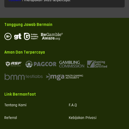
colowin
! merupakan situs terpercaya.
Tanggung Jawab Bermain
Aman Dan Terpercaya
⚡
⚡
Link Bermanfaat
Tentang Kami
F.A.Q
Referral
Kebijakan Privasi
> Ready to connect
▊