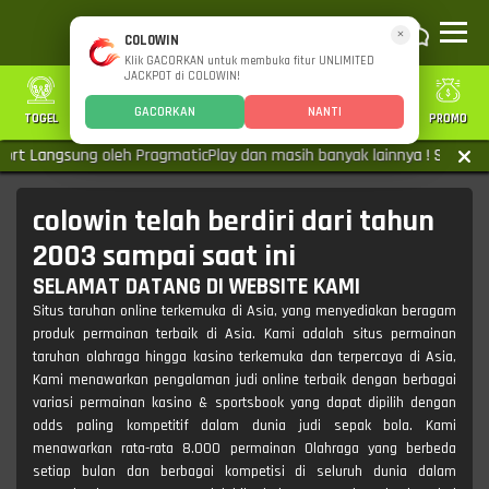
×
COLOWIN
Klik GACORKAN untuk membuka fitur UNLIMITED
JACKPOT di COLOWIN!
GACORKAN
NANTI
TOGEL
SLOT
CASINO
GAMES
SPORTS
PROMO
pport Langsung oleh PragmaticPlay dan masih banyak lainnya ! SALAM
colowin telah berdiri dari tahun
2003 sampai saat ini
SELAMAT DATANG DI WEBSITE KAMI
Situs taruhan online terkemuka di Asia, yang menyediakan beragam
produk permainan terbaik di Asia. Kami adalah situs permainan
taruhan olahraga hingga kasino terkemuka dan terpercaya di Asia,
Kami menawarkan pengalaman judi online terbaik dengan berbagai
variasi permainan kasino & sportsbook yang dapat dipilih dengan
odds paling kompetitif dalam dunia judi sepak bola. Kami
menawarkan rata-rata 8.000 permainan Olahraga yang berbeda
setiap bulan dan berbagai kompetisi di seluruh dunia dalam