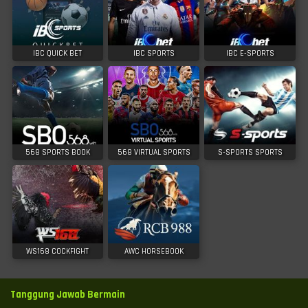
IBC QUICK BET
IBC SPORTS
IBC E-SPORTS
568 SPORTS BOOK
568 VIRTUAL SPORTS
S-SPORTS SPORTS
WS168 COCKFIGHT
AWC HORSEBOOK
Tanggung Jawab Bermain