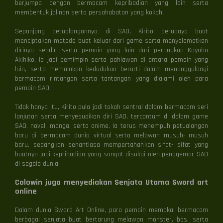
berjumpa dengan bermacam kepribadian yang lain serta
membentuk jalinan serta persahabatan yang kokoh.
Sepanjang petualangannya di SAO, Kirito berupaya buat
menciptakan metode buat keluar dari game serta menyelamatkan
dirinya sendiri serta pemain yang lain dari perangkap Kayaba
Akihiko. Ia jadi pemimpin serta pahlawan di antara pemain yang
lain, serta memainkan kedudukan berarti dalam menanggulangi
bermacam rintangan serta tantangan yang dialami oleh para
pemain SAO.
Tidak hanya itu, Kirito pula jadi tokoh sentral dalam bermacam seri
lanjutan serta menyesuaikan diri SAO, tercantum di dalam game
SAO, novel, manga, serta anime. Ia terus menempuh petualangan
baru di bermacam dunia virtual serta melawan musuh- musuh
baru, sedangkan senantiasa mempertahankan sifat- sifat yang
buatnya jadi kepribadian yang sangat disukai oleh penggemar SAO
di segala dunia.
Colowin juga menyediakan Senjata Utama Sword art
online
Dalam dunia Sword Art Online, para pemain memakai bermacam
berbagai senjata buat bertarung melawan monster, bos, serta