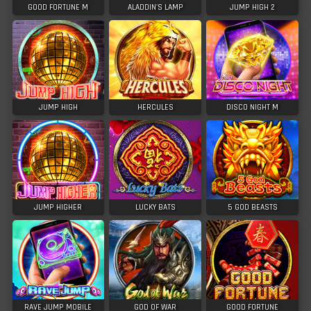
GOOD FORTUNE M
ALADDIN'S LAMP
JUMP HIGH 2
JUMP HIGH
HERCULES
DISCO NIGHT M
JUMP HIGHER
LUCKY BATS
5 GOD BEASTS
RAVE JUMP MOBILE
GOD OF WAR
GOOD FORTUNE