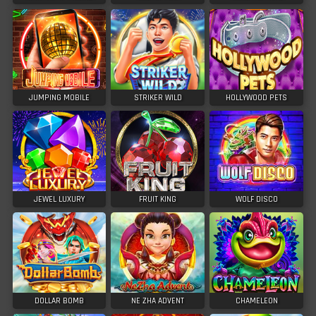
JUMPING MOBILE
STRIKER WILD
HOLLYWOOD PETS
JEWEL LUXURY
FRUIT KING
WOLF DISCO
DOLLAR BOMB
NE ZHA ADVENT
CHAMELEON