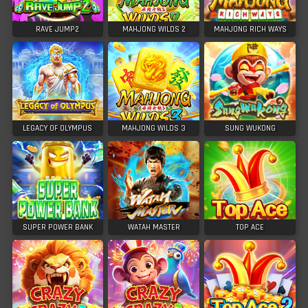
RAVE JUMP2
MAHJONG WILDS 2
MAHJONG RICH WAYS
LEGACY OF OLYMPUS
MAHJONG WILDS 3
SUNG WUKONG
SUPER POWER BANK
WATAH MASTER
TOP ACE