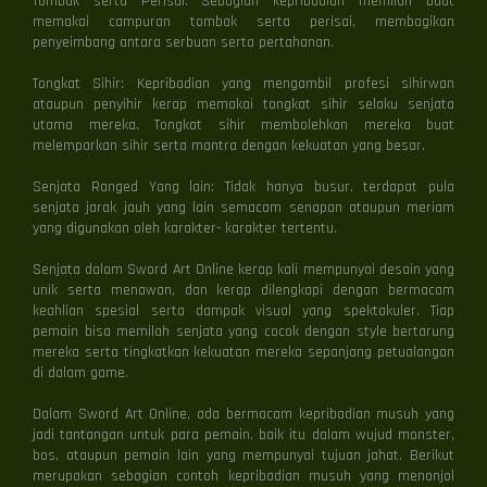
Tombak serta Perisai: Sebagian kepribadian memilah buat
memakai campuran tombak serta perisai, membagikan
penyeimbang antara serbuan serta pertahanan.
Tongkat Sihir: Kepribadian yang mengambil profesi sihirwan
ataupun penyihir kerap memakai tongkat sihir selaku senjata
utama mereka. Tongkat sihir membolehkan mereka buat
melemparkan sihir serta mantra dengan kekuatan yang besar.
Senjata Ranged Yang lain: Tidak hanya busur, terdapat pula
senjata jarak jauh yang lain semacam senapan ataupun meriam
yang digunakan oleh karakter- karakter tertentu.
Senjata dalam Sword Art Online kerap kali mempunyai desain yang
unik serta menawan, dan kerap dilengkapi dengan bermacam
keahlian spesial serta dampak visual yang spektakuler. Tiap
pemain bisa memilah senjata yang cocok dengan style bertarung
mereka serta tingkatkan kekuatan mereka sepanjang petualangan
di dalam game.
Dalam Sword Art Online, ada bermacam kepribadian musuh yang
jadi tantangan untuk para pemain, baik itu dalam wujud monster,
bos, ataupun pemain lain yang mempunyai tujuan jahat. Berikut
merupakan sebagian contoh kepribadian musuh yang menonjol